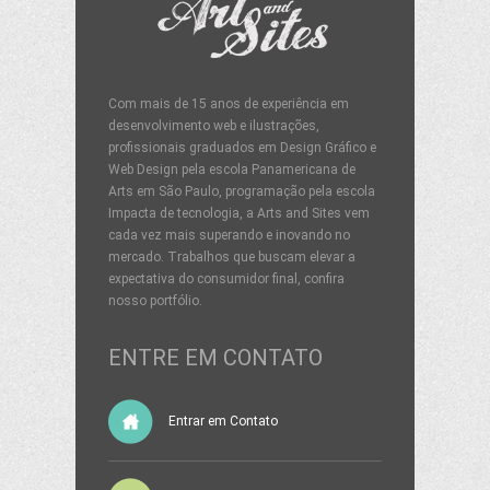
Com mais de 15 anos de experiência em
desenvolvimento web e ilustrações,
profissionais graduados em Design Gráfico e
Web Design pela escola Panamericana de
Arts em São Paulo, programação pela escola
Impacta de tecnologia, a Arts and Sites vem
cada vez mais superando e inovando no
mercado. Trabalhos que buscam elevar a
expectativa do consumidor final, confira
nosso portfólio.
ENTRE EM CONTATO
Entrar em Contato