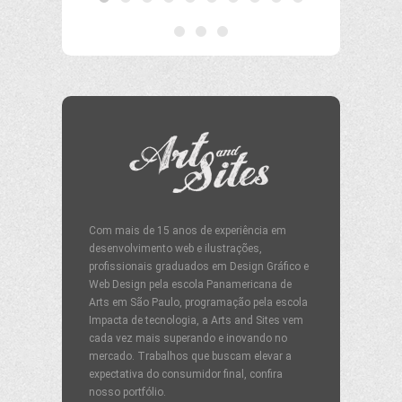
Com mais de 15 anos de experiência em
desenvolvimento web e ilustrações,
profissionais graduados em Design Gráfico e
Web Design pela escola Panamericana de
Arts em São Paulo, programação pela escola
Impacta de tecnologia, a Arts and Sites vem
cada vez mais superando e inovando no
mercado. Trabalhos que buscam elevar a
expectativa do consumidor final, confira
nosso portfólio.