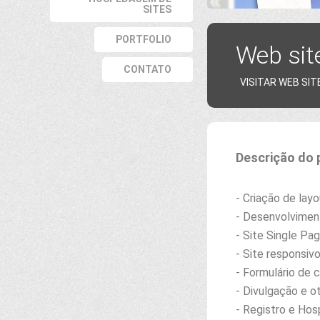
SITES
PORTFOLIO
Web sit
CONTATO
VISITAR WEB SITE
Descrição do 
- Criação de lay
- Desenvolviment
- Site Single Pa
- Site responsiv
- Formulário de 
- Divulgação e o
- Registro e Ho