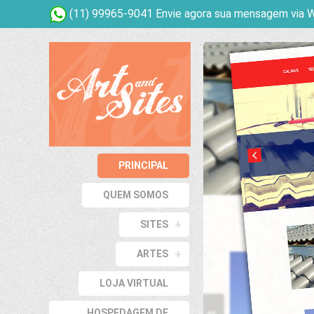
(11) 99965-9041 Envie agora sua mensagem via 
PRINCIPAL
QUEM SOMOS
+
SITES
+
ARTES
LOJA VIRTUAL
HOSPEDAGEM DE